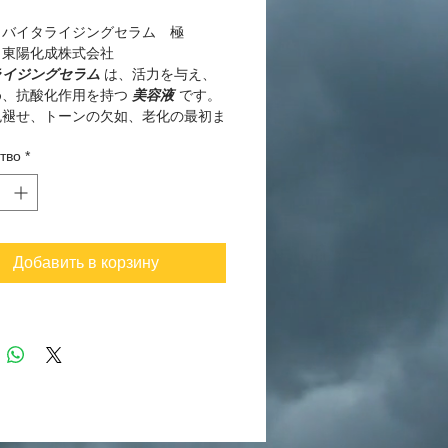
：バイタライジングセラム 極
：東陽化成株式会社
ライジングセラム
は、活力を与え、
め、抗酸化作用を持つ
美容液
です。
色褪せ、トーンの欠如、老化の最初ま
深刻な兆候がある肌に最適です。この
тво
*
は水分を満たし、失われた柔らかさと
を回復し、顔の楕円形の変形を防ぎ、
キングの量、皮膚の不均一性、その他
なトラブルを大幅に減らします。美容
他のプライマーや毛穴グラウトと同じ
Добавить в корзину
、肌を瞬時に非常に滑らかで絹のよう
にします！そのため、使用後、肌にぴ
と密着し、肌がはがれ落ちたり、顔の
「ドレ」たり、はがれたりすることが
潤いのない乾燥肌でも上品に見えま
ラム成分べてにより皮膚の密度を高
れた保護効果を持ち、皮膚の免疫力を
環境の悪影響から皮膚を保護します。
は、冬の極端な気温から皮膚を保護す