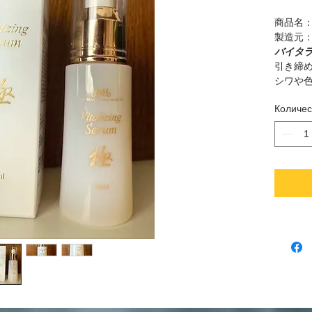
商品名
製造元
バイタ
引き締
シワや
たより
Количес
セラム
弾力性
フレー
の迷惑
液は、
ように
な感触
ったり
肌から
なく、
す。セ
め、優
高め、
セラム