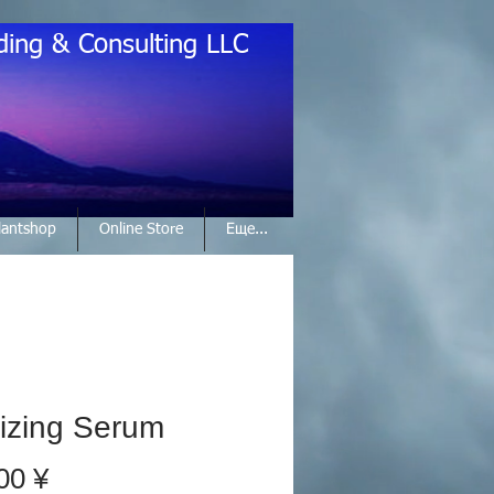
ding & Consulting LLC
lantshop
Online Store
Еще...
lizing Serum
Цена
00 ¥