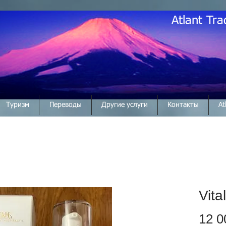
Atlant Tra
Туризм
Переводы
Другие услуги
Контакты
At
Vita
12 0